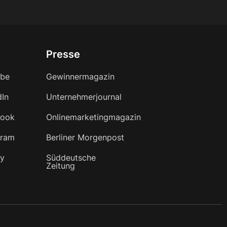
s
Presse
ube
Gewinnermagazin
dIn
Unternehmerjournal
book
Onlinemarketingmagazin
gram
Berliner Morgenpost
fy
Süddeutsche
Zeitung